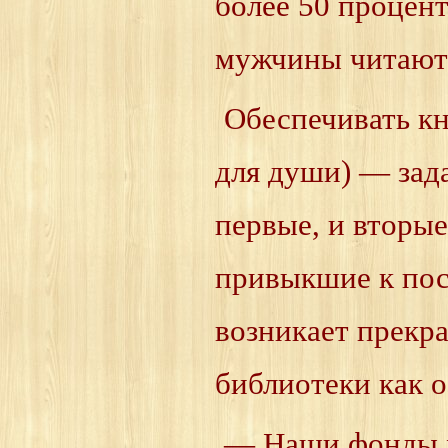
более 50 процен
мужчины читают 
Обеспечивать кн
для души) — зад
первые, и вторые
привыкшие к пос
возникает прекр
библиотеки как о
— Наши фонды х