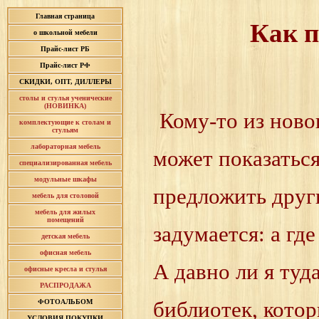
Главная страница
Как п
о школьной мебели
Прайс-лист РБ
Прайс-лист РФ
СКИДКИ, ОПТ, ДИЛЛЕРЫ
столы и стулья ученические
(НОВИНКА)
Кому-то из ново
комплектующие к столам и
стульям
лабораторная мебель
может показатьс
специализированная мебель
модульные шкафы
предложить други
мебель для столовой
мебель для жилых
помещений
задумается: а гд
детская мебель
офисная мебель
А давно ли я ту
офисные кресла и стулья
РАСПРОДАЖА
библиотек, котор
ФОТОАЛЬБОМ
УСЛОВИЯ ПОКУПКИ