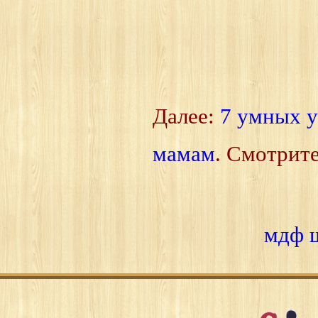
Далее:
7 умных у
мамам
. Смотрит
мдф 