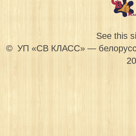
See this s
© УП «СВ КЛАСС» — белорусск
20