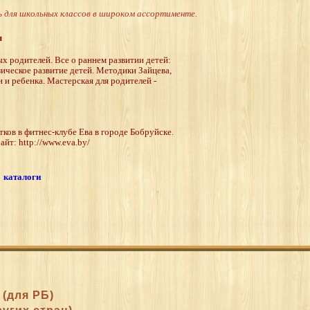
для школьных классов в широком ассортименте.
ы
х родителей. Все о раннем развитии детей:
зическое развитие детей. Методики Зайцева,
 и ребенка. Мастерская для родителей -
ков в фитнес-клубе Ева в городе Бобруйске.
йт: http://www.eva.by/
8
каталоги
0 (для РБ)