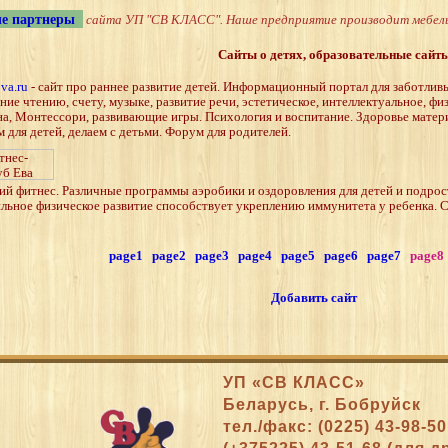
е партнеры
сайта УП "СВ КЛАСС". Наше предприятие производит мебель 
Cайты о детях, образовательные сайт
va.ru
- сайт про раннее развитие детей. Информационный портал для заботливы
ние чтению, счету, музыке, развитие речи, эстетическое, интеллектуальное, фи
а, Монтессори, развивающие игры. Психология и воспитание. Здоровье матери
м для детей, делаем с детьми. Форум для родителей.
ий фитнес. Различные программы аэробики и оздоровления для детей и подрост
льное физическое развитие способствует укреплению иммунитета у ребенка. Са
page1
page2
page3
page4
page5
page6
page7
page
Добавить сайт
УП «СВ КЛАСС»
Беларусь, г. Бобруйск
тел./факс: (0225) 43-98-5