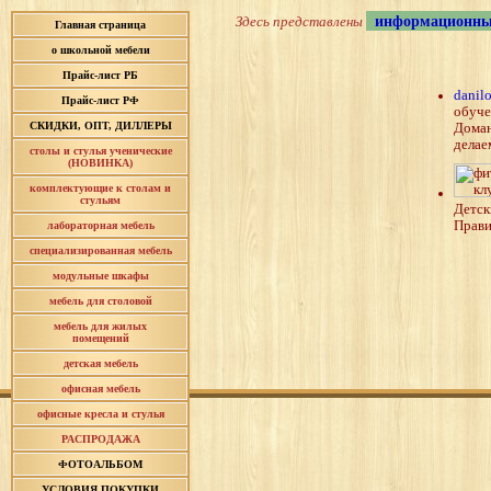
информационны
Здесь представлены
Главная страница
о школьной мебели
Прайс-лист РБ
danilo
Прайс-лист РФ
обуче
СКИДКИ, ОПТ, ДИЛЛЕРЫ
Доман
делае
столы и стулья ученические
(НОВИНКА)
комплектующие к столам и
стульям
Детск
Прави
лабораторная мебель
специализированная мебель
модульные шкафы
мебель для столовой
мебель для жилых
помещений
детская мебель
офисная мебель
офисные кресла и стулья
РАСПРОДАЖА
ФОТОАЛЬБОМ
УСЛОВИЯ ПОКУПКИ